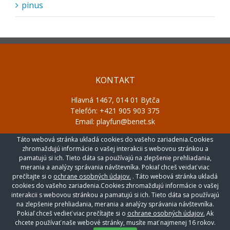
pinus
KONTAKT
Hlavná 1467, 014 01 Bytča
Telefón: +421 905 903 375
Email: playfun@benet.sk
Táto webová stránka ukladá cookies do vašeho zariadenia.Cookies
zhromažďujú informácie o vašej interakcii s webovou stránkou a
pamatujú si ich. Tieto dáta sa používajú na zlepšenie prehliadania,
merania a analýzy správania návštevníka. Pokiaľ chceš veidať viac
prečítajte si o
ochrane osobných údajov.
. Táto webová stránka ukladá
cookies do vašeho zariadenia.Cookies zhromažďujú informácie o vašej
interakcii s webovou stránkou a pamatujú si ich. Tieto dáta sa používajú
na zlepšenie prehliadania, merania a analýzy správania návštevníka.
Pokiaľ chceš vedieť viac prečítajte si o
ochrane osobných údajov.
Ak
chcete používať naše webové stránky, musíte mať najmenej 16 rokov.
Copyright- 2020 Benet Sport s.r.o. | All Rights Reserved