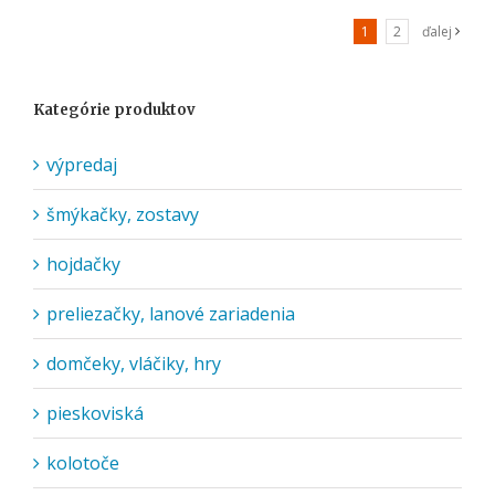
1
2
ďalej
Kategórie produktov
výpredaj
šmýkačky, zostavy
hojdačky
preliezačky, lanové zariadenia
domčeky, vláčiky, hry
pieskoviská
kolotoče