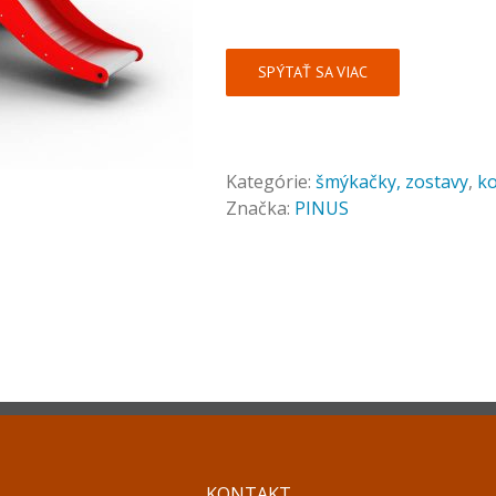
SPÝTAŤ SA VIAC
Kategórie:
šmýkačky, zostavy
,
k
Značka:
PINUS
KONTAKT