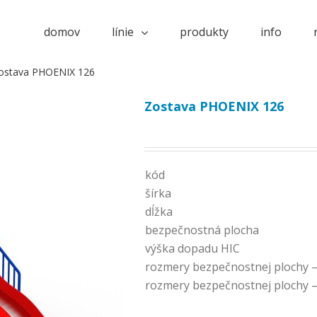
domov
línie
produkty
info
ostava PHOENIX 126
Zostava PHOENIX 126
kód
šírka
dĺžka
bezpečnostná plocha
výška dopadu HIC
rozmery bezpečnostnej plochy –
rozmery bezpečnostnej plochy –