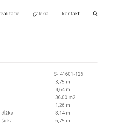
realizácie
galéria
kontakt
S- 41601-126
3,75 m
4,64 m
36,00 m2
1,26 m
 dĺžka
8,14 m
 šírka
6,75 m